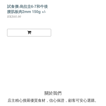
試食價-烏拉圭6-7和牛後
腰肌板肉2mm 150g +/-
HK$68.00
關於我們
店主精心搜羅優質食材，信心保證，顧客可安心選購。