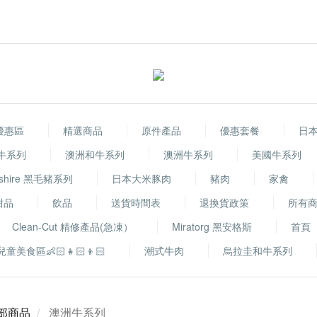
優惠區
精選商品
原件產品
優惠套餐
日本
 和牛系列
澳洲和牛系列
澳洲牛系列
美國牛系列
shire 黑毛豬系列
日本大米豚肉
豬肉
家禽
甜品
飲品
送貨時間表
退換貨政策
所有
Clean-Cut 精修產品(急凍）
Miratorg 黑安格斯
首頁
童美食區👶🏻👧🏻👦🏻
潮式牛肉
烏拉圭和牛系列
部商品
澳洲牛系列