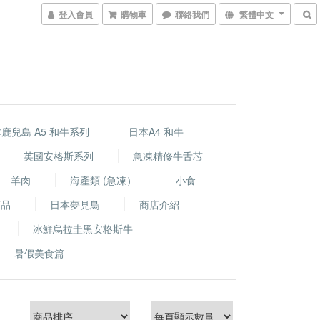
登入會員
購物車
聯絡我們
繁體中文
鹿兒島 A5 和牛系列
日本A4 和牛
英國安格斯系列
急凍精修牛舌芯
羊肉
海產類 (急凍）
小食
商品
日本夢見鳥
商店介紹
冰鮮烏拉圭黑安格斯牛
暑假美食篇