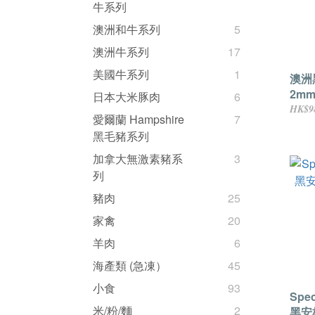
牛系列
澳洲和牛系列
5
澳洲牛系列
17
美國牛系列
1
澳洲
2mm 
日本大米豚肉
6
HK$9
愛爾蘭 Hampshire
7
黑毛豬系列
加拿大無激素豬系
3
列
豬肉
25
家禽
20
羊肉
6
海產類 (急凍）
45
小食
93
Spec
米/粉/麵
2
黑安格