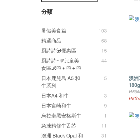
分類
暑假美食篇
103
精選商品
68
厨詩詩💟優惠區
15
厨詩詩~💜兒童美
44
食區👶🏻👧🏻👦🏻
澳洲草
日本鹿兒島 A5 和
5
180g
牛系列
HK$6
日本A4 和牛
3
HK$5
日本宮崎和牛
9
烏拉圭黑安格斯牛
1
急凍精修牛舌芯
11
澳洲 Black Opal 和
31