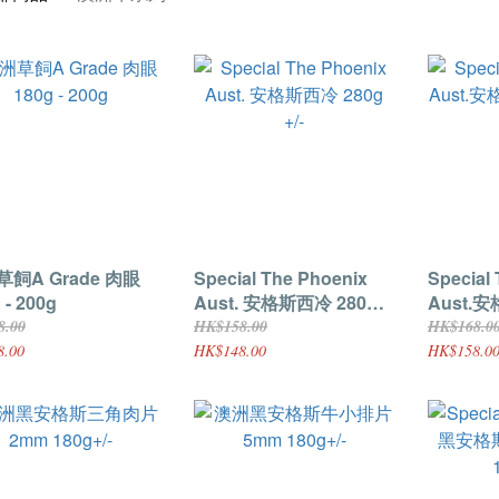
飼A Grade 肉眼
Special The Phoenix
Special
 - 200g
Aust. 安格斯西冷 280g
Aust.
+/-
+/-
8.00
HK$158.00
HK$168.0
8.00
HK$148.00
HK$158.0