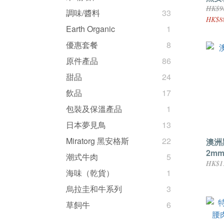
HK$9
調味/醬料
33
HK$8
Earth Organic
1
優惠套餐
8
原件產品
86
甜品
24
飲品
17
包裝及保溫產品
1
日本夢見鳥
13
Miratorg 黑安格斯
22
澳洲
2mm
潮式牛肉
5
HK$1
海味（乾貨）
1
烏拉圭和牛系列
3
草飼牛
6