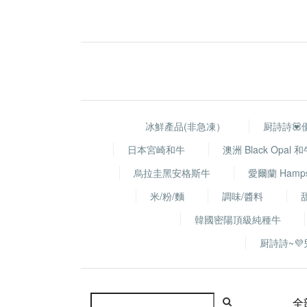
冰鮮產品(非急凍）
厨詩詩💟
日本宮崎和牛
澳洲 Black Opal
烏拉圭黑安格斯牛
愛爾蘭 Hamp
米/粉/麵
調味/醬料
韓國密陽頂級純種牛
厨詩詩~💜兒
全