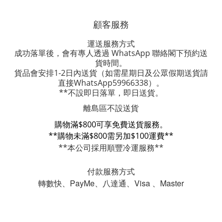
顧客服務
運送服務方式
成功落單後，會有專人透過 WhatsApp 聯絡閣下預約送
貨時間。
貨品會安排1-2日內送貨
（如需星期日及公眾假期送貨請
直接WhatsApp59966338）。
**不設即日落單，即日送貨。
離島區不設送貨
購物滿$800可享免費送貨服務。
**購物未滿$800需另加$100運費**
**本公司採用順豐冷運服務**
付款服務方式
轉數快、PayMe、八達通、Visa 、Master