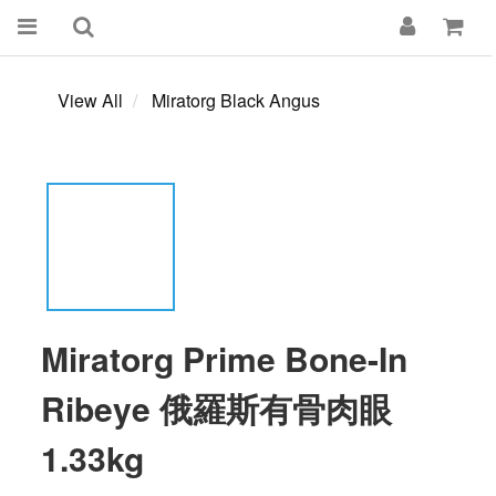
View All
Miratorg Black Angus
Miratorg Prime Bone-In
Ribeye 俄羅斯有骨肉眼
1.33kg