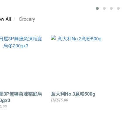
ew All
Grocery
屋3P無鹽急凍稻庭烏
意大利No.3意粉500g
0gx3
HK$15.00
6.00