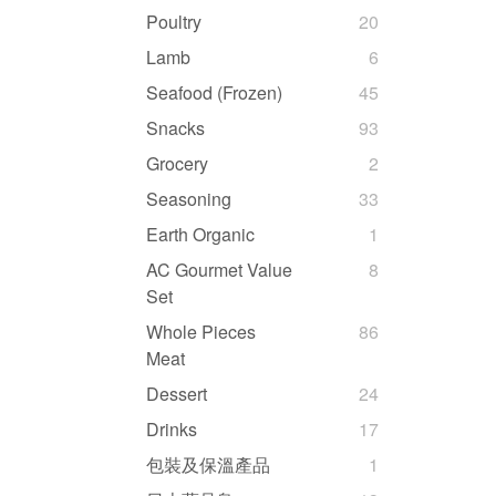
Poultry
20
Lamb
6
Seafood (Frozen)
45
Snacks
93
Grocery
2
Seasoning
33
Earth Organic
1
AC Gourmet Value
8
Set
Whole Pieces
86
Meat
Dessert
24
Drinks
17
包裝及保溫產品
1