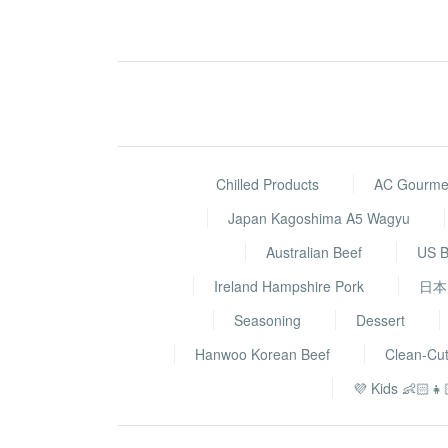
Chilled Products
AC Gourmet
Japan Kagoshima A5 Wagyu
Australian Beef
US B
Ireland Hampshire Pork
日本
Seasoning
Dessert
Hanwoo Korean Beef
Clean-Cu
💜 Kids 👶🏻