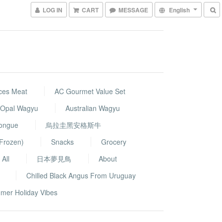
LOG IN
CART
MESSAGE
English
ces Meat
AC Gourmet Value Set
k Opal Wagyu
Australian Wagyu
Tongue
烏拉圭黑安格斯牛
Frozen)
Snacks
Grocery
All
日本夢見鳥
About
Chilled Black Angus From Uruguay
mer Holiday Vibes