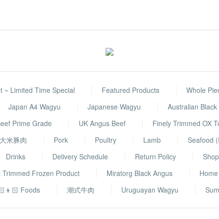
 ~ Limited Time Special
Featured Products
Whole Pie
Japan A4 Wagyu
Japanese Wagyu
Australian Blac
eef Prime Grade
UK Angus Beef
Finely Trimmed OX 
大米豚肉
Pork
Poultry
Lamb
Seafood (
Drinks
Delivery Schedule
Return Policy
Shop 
t Trimmed Frozen Product
Miratorg Black Angus
Home
🏻👦🏻 Foods
潮式牛肉
Uruguayan Wagyu
Sum