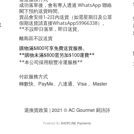
成功落單後，會有專人透過 WhatsApp 聯絡
閣下預約送貨時間。
貨品會安排1-2日內送貨
（如需星期日及公眾
假期送貨請直接WhatsApp59966338）。
成
**不設即日落單，即日送貨。
離島區不設送貨
購物滿$800可享免費送貨服務。
**購物未滿$800需另加$100運費**
**本公司採用順豐冷運服務**
付款服務方式
轉數快、PayMe、八達通、Visa 、Master
退換貨政策 | 2021 © AC Gourmet 厨詩詩
Powered By
SHOPLINE Payments