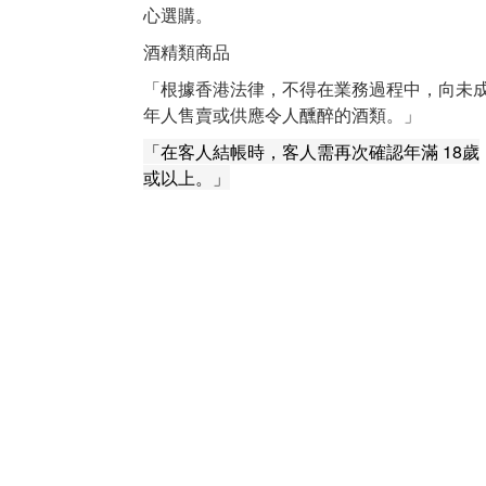
心選購。
酒精類商品
「根據香港法律，不得在業務過程中，向未
年人售賣或供應令人醺醉的酒類。」
「在客人結帳時，客人需再次確認年滿 18歲
或以上。」