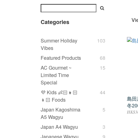
Vi
Categories
Summer Holiday
103
Vibes
Featured Products
68
AC Gourmet ~
15
Limited Time
Special
💜 Kids 👶🏻👧🏻
44
島田
👦🏻 Foods
冬20
Japan Kagoshima
5
HK$3
A5 Wagyu
Japan A4 Wagyu
3
Japanese Wagyu
9