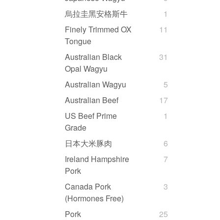
烏拉圭黑安格斯牛
1
Finely Trimmed OX
11
Tongue
Australian Black
31
Opal Wagyu
Australian Wagyu
5
Australian Beef
17
US Beef Prime
1
Grade
日本大米豚肉
6
Ireland Hampshire
7
Pork
Canada Pork
3
(Hormones Free)
Pork
25