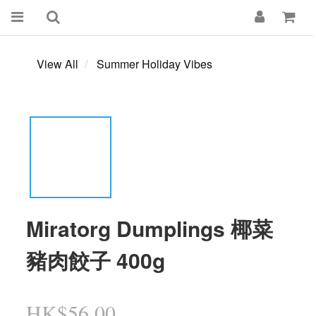
View All
Summer Holiday Vibes
Miratorg Dumplings 椰菜
豬肉餃子 400g
HK$56.00