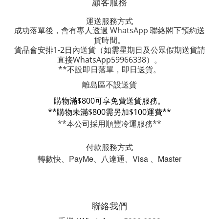
顧客服務
運送服務方式
成功落單後，會有專人透過 WhatsApp 聯絡閣下預約送
貨時間。
貨品會安排1-2日內送貨
（如需星期日及公眾假期送貨請
直接WhatsApp59966338）。
**不設即日落單，即日送貨。
離島區不設送貨
購物滿$800可享免費送貨服務。
**購物未滿$800需另加$100運費**
**本公司採用順豐冷運服務**
付款服務方式
轉數快、PayMe、八達通、Visa 、Master
聯絡我們