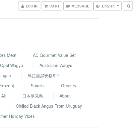
LOG IN
CART
MESSAGE
English
ces Meat
AC Gourmet Value Set
k Opal Wagyu
Australian Wagyu
Tongue
烏拉圭黑安格斯牛
Frozen)
Snacks
Grocery
All
日本夢見鳥
About
Chilled Black Angus From Uruguay
mer Holiday Vibes