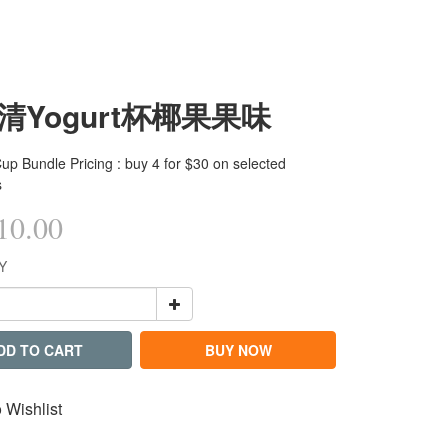
日清Yogurt杯椰果果味
up Bundle Pricing : buy 4 for $30 on selected
s
0.00
Y
DD TO CART
BUY NOW
 Wishlist