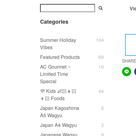
Vi
Categories
Summer Holiday
104
Vibes
Featured Products
69
SHAR
AC Gourmet ~
16
Limited Time
Special
💜 Kids 👶🏻👧🏻
44
👦🏻 Foods
Japan Kagoshima
5
A5 Wagyu
Japan A4 Wagyu
3
Japanese Wagyu
9