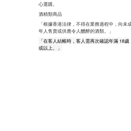
心選購。
酒精類商品
「根據香港法律，不得在業務過程中，向未
年人售賣或供應令人醺醉的酒類。」
「在客人結帳時，客人需再次確認年滿 18歲
或以上。」