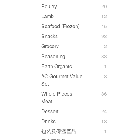
Poultry
20
Lamb
12
Seafood (Frozen)
45
Snacks
93
Grocery
2
Seasoning
33
Earth Organic
1
AC Gourmet Value
8
Set
Whole Pieces
86
Meat
Dessert
24
Drinks
18
包裝及保溫產品
1