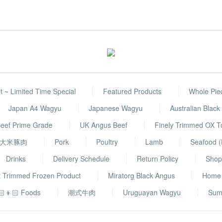
 ~ Limited Time Special
Featured Products
Whole Pie
Japan A4 Wagyu
Japanese Wagyu
Australian Blac
eef Prime Grade
UK Angus Beef
Finely Trimmed OX 
大米豚肉
Pork
Poultry
Lamb
Seafood (
Drinks
Delivery Schedule
Return Policy
Shop 
t Trimmed Frozen Product
Miratorg Black Angus
Home
🏻👦🏻 Foods
潮式牛肉
Uruguayan Wagyu
Sum