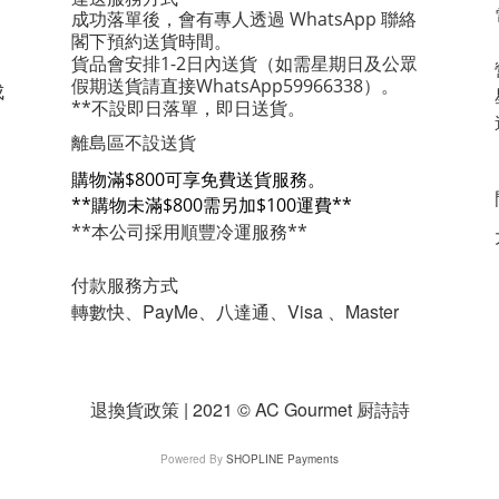
成功落單後，會有專人透過 WhatsApp 聯絡
閣下預約送貨時間。
貨品會安排1-2日內送貨
（如需星期日及公眾
假期送貨請直接WhatsApp59966338）。
成
**不設即日落單，即日送貨。
離島區不設送貨
購物滿$800可享免費送貨服務。
**購物未滿$800需另加$100運費**
**本公司採用順豐冷運服務**
付款服務方式
轉數快、PayMe、八達通、Visa 、Master
退換貨政策 | 2021 © AC Gourmet 厨詩詩
Powered By
SHOPLINE Payments