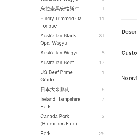
烏拉圭黑安格斯牛
1
Finely Trimmed OX
11
Tongue
Descr
Australian Black
31
Opal Wagyu
Custo
Australian Wagyu
5
Australian Beef
17
US Beef Prime
1
No revi
Grade
日本大米豚肉
6
Ireland Hampshire
7
Pork
Canada Pork
3
(Hormones Free)
Pork
25