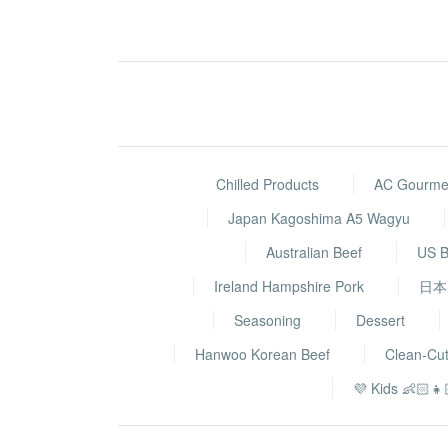
Chilled Products
AC Gourmet
Japan Kagoshima A5 Wagyu
Australian Beef
US B
Ireland Hampshire Pork
日本
Seasoning
Dessert
Hanwoo Korean Beef
Clean-Cu
💜 Kids 👶🏻