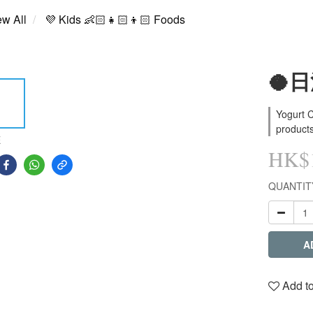
ew All
💜 Kids 👶🏻👧🏻👦🏻 Foods
🥥
Yogurt C
product
E
HK$1
QUANTIT
A
Add to