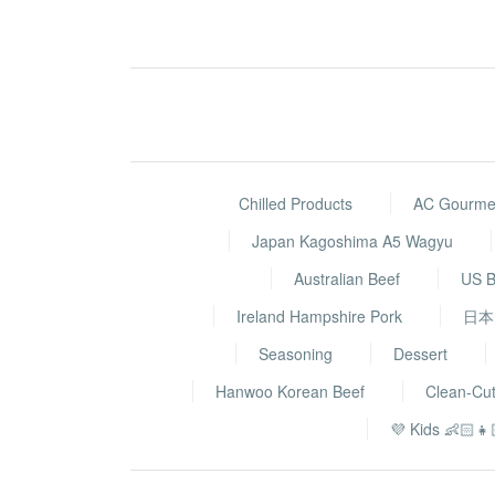
Chilled Products
AC Gourmet
Japan Kagoshima A5 Wagyu
Australian Beef
US B
Ireland Hampshire Pork
日本
Seasoning
Dessert
Hanwoo Korean Beef
Clean-Cu
💜 Kids 👶🏻