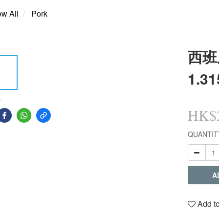
ew All
Pork
西班牙
1.31
E
HK$2
QUANTIT
A
Add to