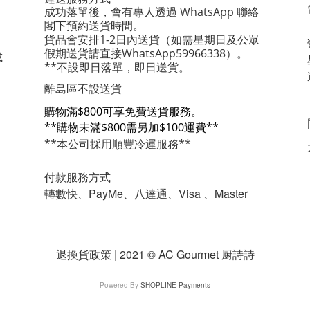
成功落單後，會有專人透過 WhatsApp 聯絡
閣下預約送貨時間。
貨品會安排1-2日內送貨
（如需星期日及公眾
假期送貨請直接WhatsApp59966338）。
成
**不設即日落單，即日送貨。
離島區不設送貨
購物滿$800可享免費送貨服務。
**購物未滿$800需另加$100運費**
**本公司採用順豐冷運服務**
付款服務方式
轉數快、PayMe、八達通、Visa 、Master
退換貨政策 | 2021 © AC Gourmet 厨詩詩
Powered By
SHOPLINE Payments