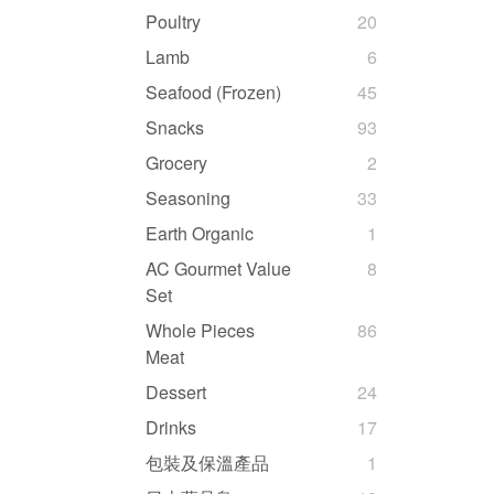
Poultry
20
Lamb
6
Seafood (Frozen)
45
Snacks
93
Grocery
2
Seasoning
33
Earth Organic
1
AC Gourmet Value
8
Set
Whole Pieces
86
Meat
Dessert
24
Drinks
17
包裝及保溫產品
1