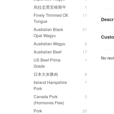
烏拉圭黑安格斯牛
1
Finely Trimmed OX
11
Descr
Tongue
Australian Black
31
Opal Wagyu
Custo
Australian Wagyu
5
Australian Beef
17
No revi
US Beef Prime
1
Grade
日本大米豚肉
6
Ireland Hampshire
7
Pork
Canada Pork
3
(Hormones Free)
Pork
25