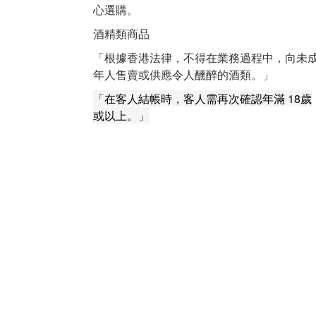
心選購。
酒精類商品
「根據香港法律，不得在業務過程中，向未
年人售賣或供應令人醺醉的酒類。」
「在客人結帳時，客人需再次確認年滿 18歲
或以上。」