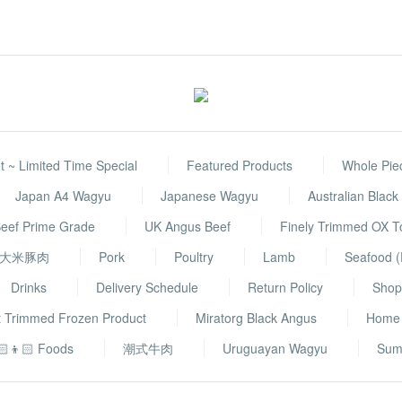
 ~ Limited Time Special
Featured Products
Whole Pie
Japan A4 Wagyu
Japanese Wagyu
Australian Blac
eef Prime Grade
UK Angus Beef
Finely Trimmed OX 
大米豚肉
Pork
Poultry
Lamb
Seafood (
Drinks
Delivery Schedule
Return Policy
Shop 
t Trimmed Frozen Product
Miratorg Black Angus
Home
🏻👦🏻 Foods
潮式牛肉
Uruguayan Wagyu
Sum