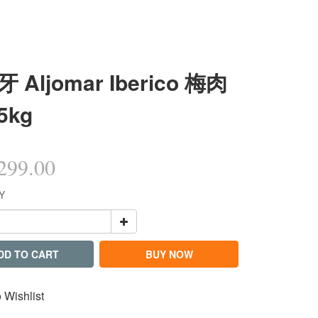
 Aljomar Iberico 梅肉
5kg
99.00
Y
DD TO CART
BUY NOW
 Wishlist