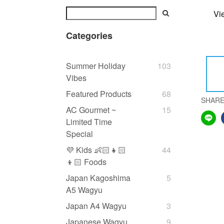
Vi
Categories
Summer Holiday
103
Vibes
Featured Products
68
SHAR
AC Gourmet ~
15
Limited Time
Special
💜 Kids 👶🏻👧🏻
44
👦🏻 Foods
Japan Kagoshima
5
A5 Wagyu
Japan A4 Wagyu
3
Japanese Wagyu
9