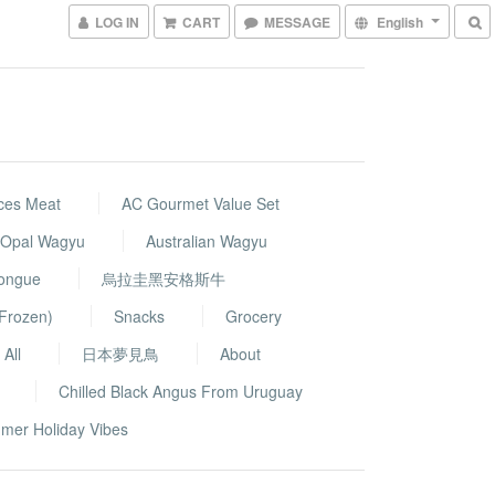
LOG IN
CART
MESSAGE
English
ces Meat
AC Gourmet Value Set
k Opal Wagyu
Australian Wagyu
Tongue
烏拉圭黑安格斯牛
Frozen)
Snacks
Grocery
All
日本夢見鳥
About
Chilled Black Angus From Uruguay
mer Holiday Vibes