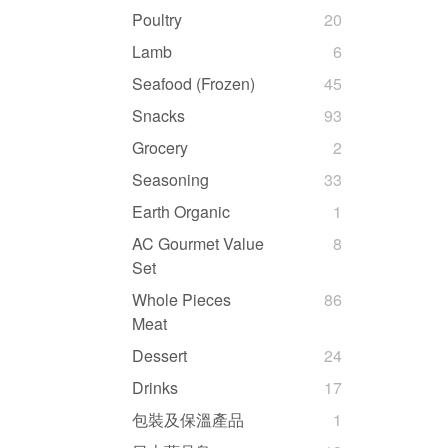
Poultry
20
Lamb
6
Seafood (Frozen)
45
Snacks
93
Grocery
2
Seasoning
33
Earth Organic
1
AC Gourmet Value
8
Set
Whole Pieces
86
Meat
Dessert
24
Drinks
17
包裝及保溫產品
1