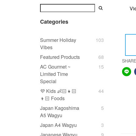
Vi
Categories
Summer Holiday
103
Vibes
Featured Products
68
SHAR
AC Gourmet ~
15
Limited Time
Special
💜 Kids 👶🏻👧🏻
44
👦🏻 Foods
Japan Kagoshima
5
A5 Wagyu
Japan A4 Wagyu
3
Japanese Wagyu
9