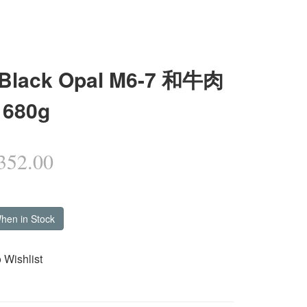
lack Opal M6-7 和牛肉
680g
52.00
When in Stock
 Wishlist