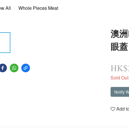
ew All
Whole Pieces Meat
澳洲B
眼蓋 
E
HK$3
Sold Out
Notify 
Add to