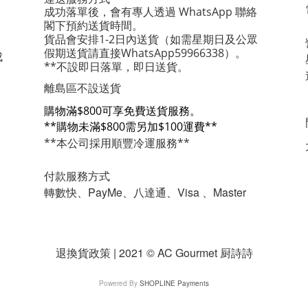
成功落單後，會有專人透過 WhatsApp 聯絡
閣下預約送貨時間。
貨品會安排1-2日內送貨
（如需星期日及公眾
假期送貨請直接WhatsApp59966338）。
成
**不設即日落單，即日送貨。
離島區不設送貨
購物滿$800可享免費送貨服務。
**購物未滿$800需另加$100運費**
**本公司採用順豐冷運服務**
付款服務方式
轉數快、PayMe、八達通、Visa 、Master
退換貨政策 | 2021 © AC Gourmet 厨詩詩
Powered By
SHOPLINE Payments