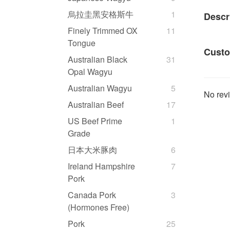
烏拉圭黑安格斯牛
1
Descr
Finely Trimmed OX
11
Tongue
Custo
Australian Black
31
Opal Wagyu
Australian Wagyu
5
No revi
Australian Beef
17
US Beef Prime
1
Grade
日本大米豚肉
6
Ireland Hampshire
7
Pork
Canada Pork
3
(Hormones Free)
Pork
25