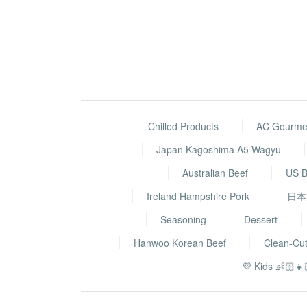
Chilled Products
AC Gourmet
Japan Kagoshima A5 Wagyu
Australian Beef
US B
Ireland Hampshire Pork
日本
Seasoning
Dessert
Hanwoo Korean Beef
Clean-Cu
💜 Kids 👶🏻