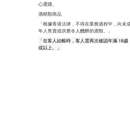
心選購。
酒精類商品
「根據香港法律，不得在業務過程中，向未
年人售賣或供應令人醺醉的酒類。」
「在客人結帳時，客人需再次確認年滿 18歲
或以上。」