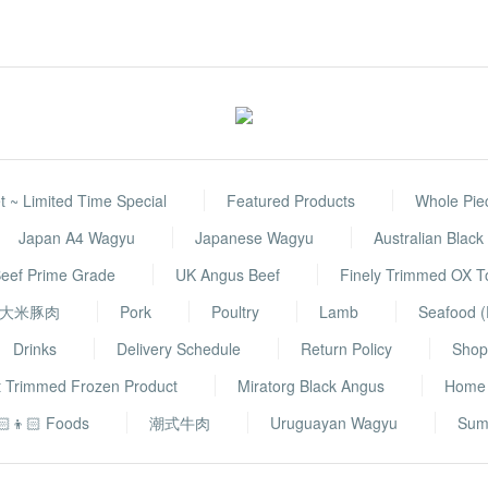
 ~ Limited Time Special
Featured Products
Whole Pie
Japan A4 Wagyu
Japanese Wagyu
Australian Blac
eef Prime Grade
UK Angus Beef
Finely Trimmed OX 
大米豚肉
Pork
Poultry
Lamb
Seafood (
Drinks
Delivery Schedule
Return Policy
Shop 
t Trimmed Frozen Product
Miratorg Black Angus
Home
🏻👦🏻 Foods
潮式牛肉
Uruguayan Wagyu
Sum