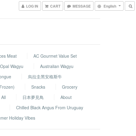
LOG IN
CART
MESSAGE
English
ces Meat
AC Gourmet Value Set
k Opal Wagyu
Australian Wagyu
Tongue
烏拉圭黑安格斯牛
Frozen)
Snacks
Grocery
All
日本夢見鳥
About
Chilled Black Angus From Uruguay
mer Holiday Vibes