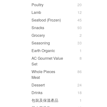
Poultry
20
Lamb
12
Seafood (Frozen)
45
Snacks
93
Grocery
2
Seasoning
33
Earth Organic
1
AC Gourmet Value
8
Set
Whole Pieces
86
Meat
Dessert
24
Drinks
18
包裝及保溫產品
1