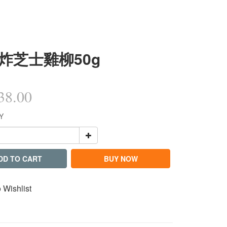
炸芝士雞柳50g
8.00
Y
DD TO CART
BUY NOW
 Wishlist