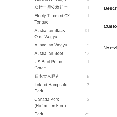
烏拉圭黑安格斯牛
1
Descr
Finely Trimmed OX
11
Tongue
Custo
Australian Black
31
Opal Wagyu
Australian Wagyu
5
No revi
Australian Beef
17
US Beef Prime
1
Grade
日本大米豚肉
6
Ireland Hampshire
7
Pork
Canada Pork
3
(Hormones Free)
Pork
25