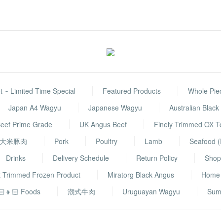
 ~ Limited Time Special
Featured Products
Whole Pie
Japan A4 Wagyu
Japanese Wagyu
Australian Blac
eef Prime Grade
UK Angus Beef
Finely Trimmed OX 
大米豚肉
Pork
Poultry
Lamb
Seafood (
Drinks
Delivery Schedule
Return Policy
Shop 
t Trimmed Frozen Product
Miratorg Black Angus
Home
🏻👦🏻 Foods
潮式牛肉
Uruguayan Wagyu
Sum