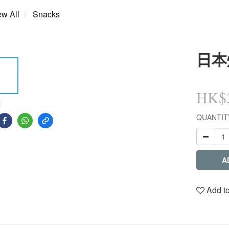
ew All
Snacks
日本
HK$3
E
QUANTIT
A
Add to