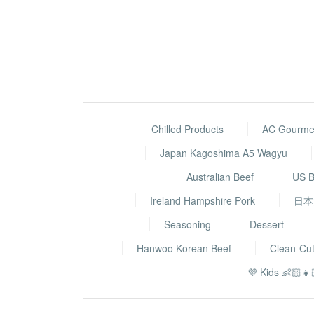
Chilled Products
AC Gourmet
Japan Kagoshima A5 Wagyu
Australian Beef
US B
Ireland Hampshire Pork
日本
Seasoning
Dessert
Hanwoo Korean Beef
Clean-Cu
💜 Kids 👶🏻