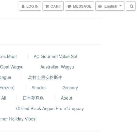
LOG IN
CART
MESSAGE
English
ces Meat
AC Gourmet Value Set
k Opal Wagyu
Australian Wagyu
Tongue
烏拉圭黑安格斯牛
Frozen)
Snacks
Grocery
All
日本夢見鳥
About
Chilled Black Angus From Uruguay
mer Holiday Vibes