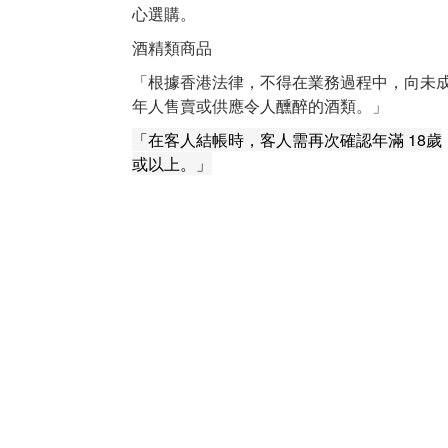
心選購。
酒精類商品
「根據香港法律，不得在業務過程中，向未
年人售賣或供應令人醺醉的酒類。」
「在客人結帳時，客人需再次確認年滿 18歲
或以上。」