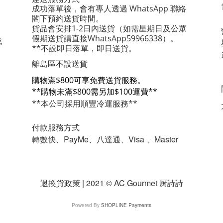
成功落單後，會有專人透過 WhatsApp 聯絡
閣下預約送貨時間。
貨品會安排1-2日內送貨
（如需星期日及公眾
假期送貨請直接WhatsApp59966338）。
成
**不設即日落單，即日送貨。
離島區不設送貨
購物滿$800可享免費送貨服務。
**購物未滿$800需另加$100運費**
**本公司採用順豐冷運服務**
付款服務方式
轉數快、PayMe、八達通、Visa 、Master
退換貨政策 | 2021 © AC Gourmet 厨詩詩
Powered By
SHOPLINE Payments