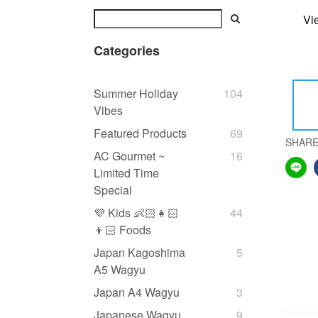
Vi
Categories
Summer Holiday
104
Vibes
Featured Products
69
SHAR
AC Gourmet ~
16
Limited Time
Special
💜 Kids 👶🏻👧🏻
44
👦🏻 Foods
Japan Kagoshima
5
A5 Wagyu
Japan A4 Wagyu
3
Japanese Wagyu
9