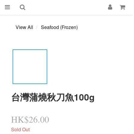
View All
Seafood (Frozen)
台灣蒲燒秋刀魚100g
HK$26.00
Sold Out